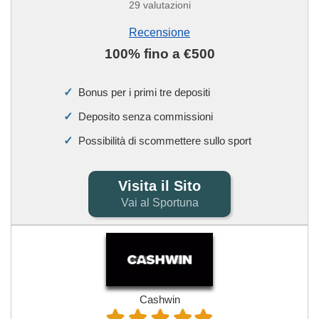
29 valutazioni
Recensione
100% fino a €500
Bonus per i primi tre depositi
Deposito senza commissioni
Possibilità di scommettere sullo sport
Visita il Sito
Vai al Sportuna
Cashwin