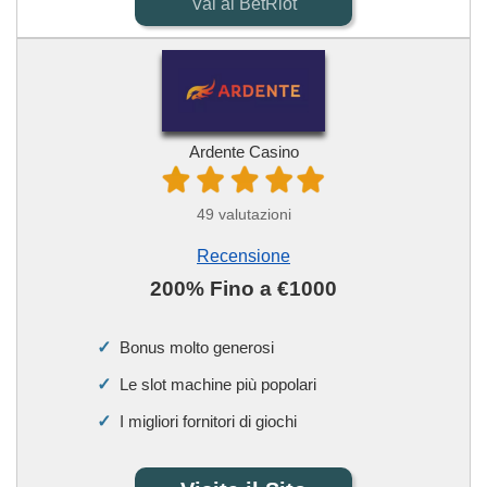
Vai al BetRiot
Ardente Casino
49 valutazioni
Recensione
200% Fino a €1000
Bonus molto generosi
Le slot machine più popolari
I migliori fornitori di giochi