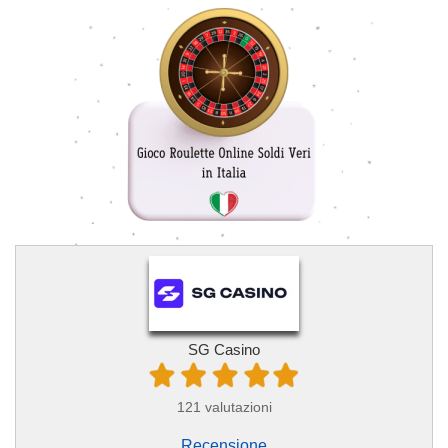
SG Casino
121 valutazioni
Recensione