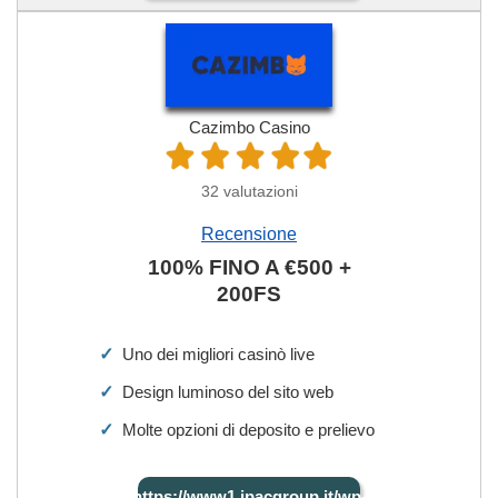
Cazimbo Casino
32 valutazioni
Recensione
100% FINO A €500 +
200FS
Uno dei migliori casinò live
Design luminoso del sito web
Molte opzioni di deposito e prelievo
https://www1.ipacgroup.it/wp-