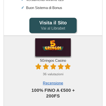
Buon Sistema di Bonus
Visita il Sito
Vai al Librabet
5Gringos Casino
36 valutazioni
Recensione
100% FINO A €500 +
200FS