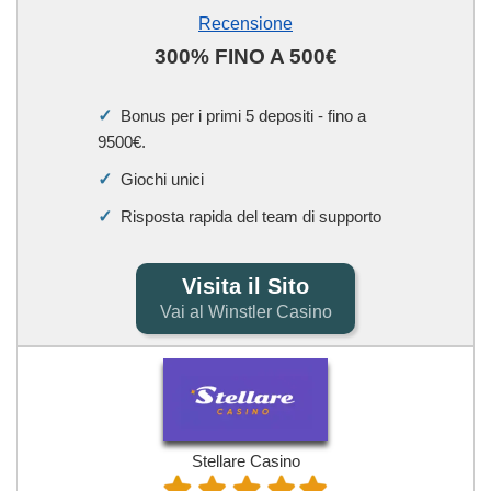
Recensione
300% FINO A 500€
Bonus per i primi 5 depositi - fino a
9500€.
Giochi unici
Risposta rapida del team di supporto
Visita il Sito
Vai al Winstler Casino
Stellare Casino