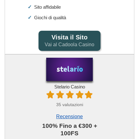
Sito affidabile
Giochi di qualità
Visita il Sito
Vai al Cadoola Casino
Stelario Casino
35 valutazioni
Recensione
100% Fino a €300 +
100FS