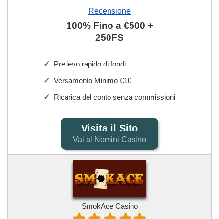
Recensione
100% Fino a €500 +
250FS
Prelievo rapido di fondi
Versamento Minimo €10
Ricarica del conto senza commissioni
Visita il Sito
Vai al Nomini Casino
SmokAce Casino