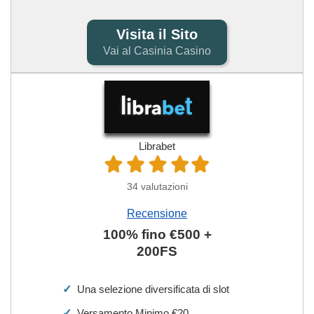
Visita il Sito
Vai al Casinia Casino
Librabet
34 valutazioni
Recensione
100% fino €500 +
200FS
Una selezione diversificata di slot
Versamento Minimo €20