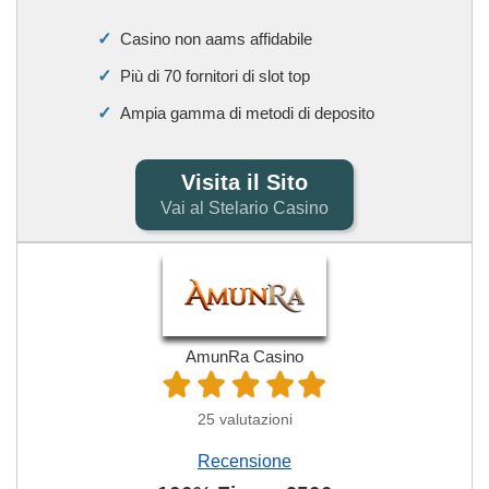
Casino non aams affidabile
Più di 70 fornitori di slot top
Ampia gamma di metodi di deposito
Visita il Sito
Vai al Stelario Casino
AmunRa Casino
25 valutazioni
Recensione