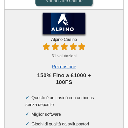
Vai al Nine casinò
Alpino Casino
31 valutazioni
Recensione
150% Fino a €1000 +
100FS
Questo è un casinò con un bonus
senza deposito
Miglior software
Giochi di qualità da sviluppatori