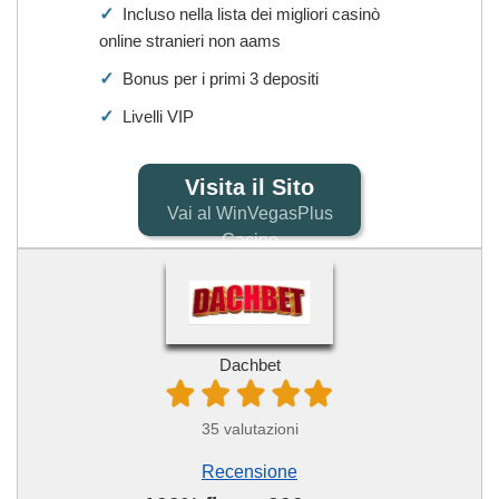
Incluso nella lista dei migliori casinò
online stranieri non aams
Bonus per i primi 3 depositi
Livelli VIP
Visita il Sito
Vai al WinVegasPlus
Casino
Dachbet
35 valutazioni
Recensione