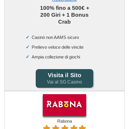
100% fino a 500€ +
200 Giri + 1 Bonus
Crab
Casinò non AAMS sicuro
Prelievo veloce delle vincite
Ampia collezione di giochi
Visita il Sito
Vai al SG Casino
Rabona