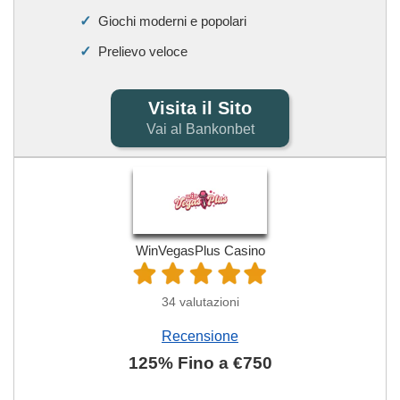
Giochi moderni e popolari
Prelievo veloce
Visita il Sito
Vai al Bankonbet
WinVegasPlus Casino
34 valutazioni
Recensione
125% Fino a €750