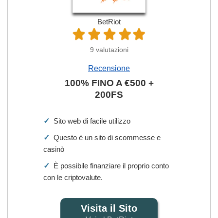
BetRiot
9 valutazioni
Recensione
100% FINO A €500 +
200FS
Sito web di facile utilizzo
Questo è un sito di scommesse e
casinò
È possibile finanziare il proprio conto
con le criptovalute.
Visita il Sito