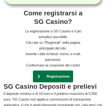
Come registrarsi a
SG Casino?
La registrazione a SG Casino è il più
semplice possibile:
Cliccate su “Registrati” nella pagina
principale del sito.
Inserite i dati richiesti: nome, e-mail,
password.
Confermare la creazione del conto!
Registrazione
SG Casino Depositi e prelievi
Il deposito minimo è di 10 euro e il prelievo massimo di 5.000
euro. SG Casino non applica commissioni di transazione
aggiuntive, il che è particolarmente importante per i giocatori che