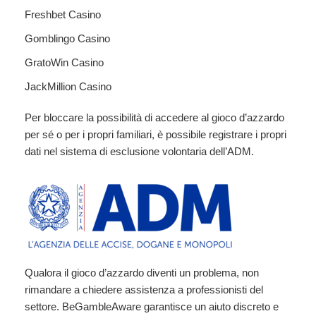
Freshbet Casino
Gomblingo Casino
GratoWin Casino
JackMillion Casino
Per bloccare la possibilità di accedere al gioco d’azzardo
per sé o per i propri familiari, è possibile registrare i propri
dati nel sistema di esclusione volontaria dell’ADM.
Qualora il gioco d’azzardo diventi un problema, non
rimandare a chiedere assistenza a professionisti del
settore. BeGambleAware garantisce un aiuto discreto e