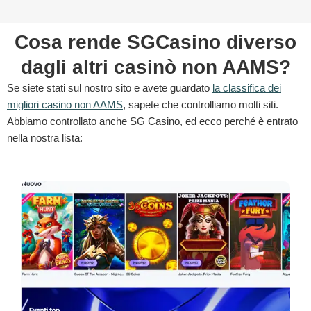
Cosa rende SGCasino diverso
dagli altri casinò non AAMS?
Se siete stati sul nostro sito e avete guardato
la classifica dei
migliori casino non AAMS
, sapete che controlliamo molti siti.
Abbiamo controllato anche SG Casino, ed ecco perché è entrato
nella nostra lista: