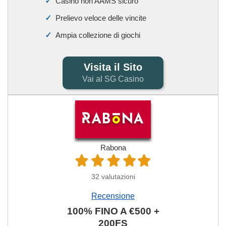
Casinò non AAMS sicuro
Prelievo veloce delle vincite
Ampia collezione di giochi
Visita il Sito
Vai al SG Casino
Rabona
32 valutazioni
Recensione
100% FINO A €500 +
200FS