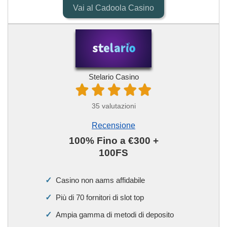
Vai al Cadoola Casino
Stelario Casino
35 valutazioni
Recensione
100% Fino a €300 +
100FS
Casino non aams affidabile
Più di 70 fornitori di slot top
Ampia gamma di metodi di deposito