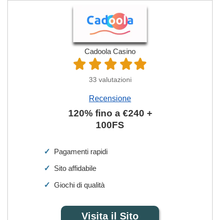
Cadoola Casino
33 valutazioni
Recensione
120% fino a €240 +
100FS
Pagamenti rapidi
Sito affidabile
Giochi di qualità
Visita il Sito