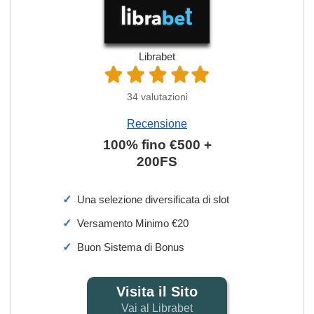
Librabet
34 valutazioni
Recensione
100% fino €500 +
200FS
Una selezione diversificata di slot
Versamento Minimo €20
Buon Sistema di Bonus
Visita il Sito
Vai al Librabet