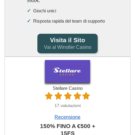
9500€.
Giochi unici
Risposta rapida del team di supporto
Visita il Sito
Vai al Winstler Casino
Stellare Casino
17 valutazioni
Recensione
150% FINO A €500 +
15FS