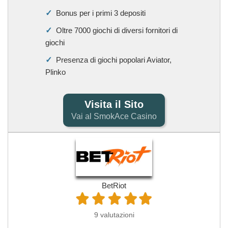
Bonus per i primi 3 depositi
Oltre 7000 giochi di diversi fornitori di
giochi
Presenza di giochi popolari Aviator,
Plinko
Visita il Sito
Vai al SmokAce Casino
BetRiot
9 valutazioni