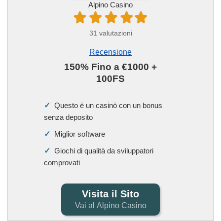
Alpino Casino
31 valutazioni
Recensione
150% Fino a €1000 +
100FS
Questo è un casinò con un bonus
senza deposito
Miglior software
Giochi di qualità da sviluppatori
comprovati
Visita il Sito
Vai al Alpino Casino