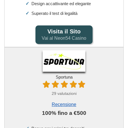
Design accattivante ed elegante
Superato il test di legalità
Visita il Sito
Vai al Neon54 Casino
Sportuna
29 valutazioni
Recensione
100% fino a €500