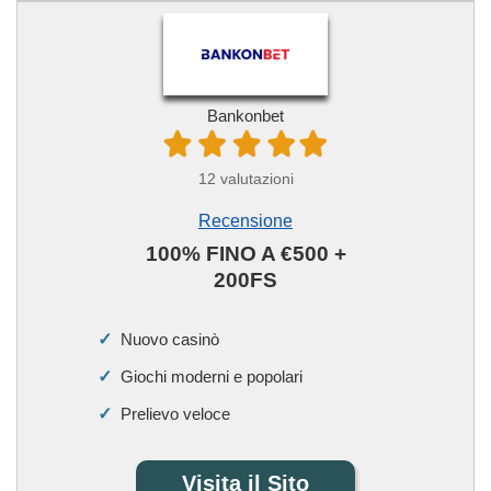
Bankonbet
12 valutazioni
Recensione
100% FINO A €500 +
200FS
Nuovo casinò
Giochi moderni e popolari
Prelievo veloce
Visita il Sito