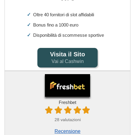
Oltre 40 fornitori di slot affidabili
Bonus fino a 1000 euro
Disponibilità di scommesse sportive
Visita il Sito
Vai al Cashwin
Freshbet
28 valutazioni
Recensione