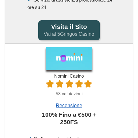
ore su 24
Visita il Sito
Vai al 5Gringos Casino
Nomini Casino
58 valutazioni
Recensione
100% Fino a €500 +
250FS