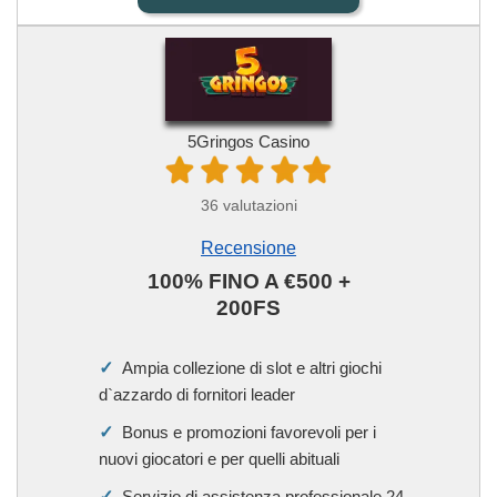
5Gringos Casino
36 valutazioni
Recensione
100% FINO A €500 +
200FS
Ampia collezione di slot e altri giochi
d`azzardo di fornitori leader
Bonus e promozioni favorevoli per i
nuovi giocatori e per quelli abituali
Servizio di assistenza professionale 24