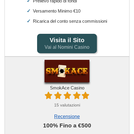
Prelievo rapido di fondi
Versamento Minimo €10
Ricarica del conto senza commissioni
Visita il Sito
Vai al Nomini Casino
SmokAce Casino
15 valutazioni
Recensione
100% Fino a €500