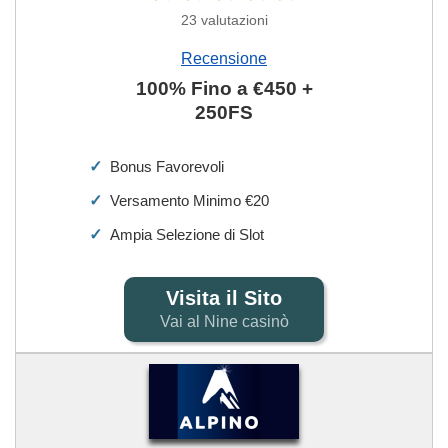
23 valutazioni
Recensione
100% Fino a €450 +
250FS
Bonus Favorevoli
Versamento Minimo €20
Ampia Selezione di Slot
Visita il Sito
Vai al Nine casinò