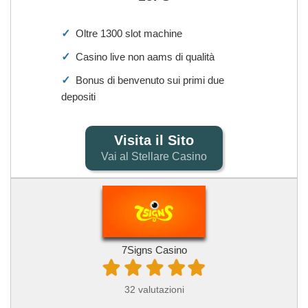
Oltre 1300 slot machine
Casino live non aams di qualità
Bonus di benvenuto sui primi due
depositi
Visita il Sito
Vai al Stellare Casino
7Signs Casino
32 valutazioni