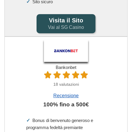
Sito sicuro
Visita il Sito
Vai al SG Casino
Bankonbet
18 valutazioni
Recensione
100% fino a 500€
Bonus di benvenuto generoso e
programma fedeltà premiante