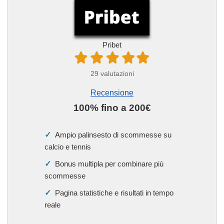
Pribet
29 valutazioni
Recensione
100% fino a 200€
Ampio palinsesto di scommesse su
calcio e tennis
Bonus multipla per combinare più
scommesse
Pagina statistiche e risultati in tempo
reale