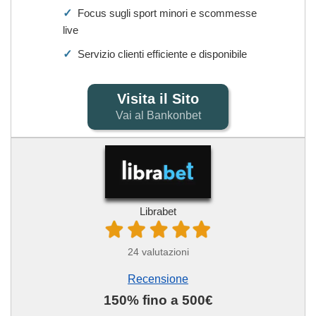
Focus sugli sport minori e scommesse
live
Servizio clienti efficiente e disponibile
Visita il Sito
Vai al Bankonbet
Librabet
24 valutazioni
Recensione
150% fino a 500€