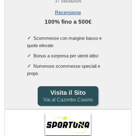
37 valutazioni
Recensione
100% fino a 500€
Scommesse con margine basso e
quote elevate
Bonus a sorpresa per utenti attivi
Numerose scommesse speciali e
props
Visita il Sito
Vai al Cazimbo Casino