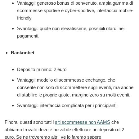
Vantaggi: generoso bonus di benvenuto, ampia gamma di
scommesse sportive e cyber-sportive, interfaccia mobile-
friendly.
Svantaggi: quote non elevatissime, possibili ritardi nei
pagamenti.
Bankonbet
Deposito minimo: 2 euro
Vantaggi: modello di scommesse exchange, che
consente non solo di scommettere sugli eventi, ma anche
di stabilire le proprie quote, margine zero su molti eventi.
Svantaggi: interfaccia complicata per i principianti.
Finora, questi sono tutti i
siti scommesse non AAMS
che
abbiamo trovato dove è possibile effettuare un deposito di 2
euro. Se ne troveremo altri, ve lo faremo sapere