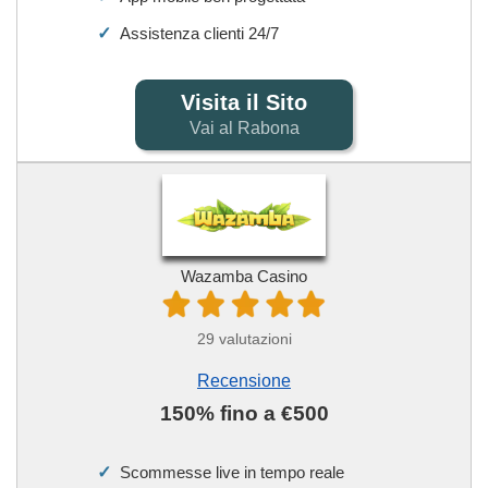
Assistenza clienti 24/7
Visita il Sito
Vai al Rabona
Wazamba Casino
29 valutazioni
Recensione
150% fino a €500
Scommesse live in tempo reale