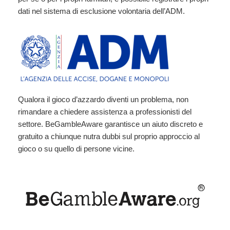
dati nel sistema di esclusione volontaria dell’ADM.
Qualora il gioco d’azzardo diventi un problema, non
rimandare a chiedere assistenza a professionisti del
settore. BeGambleAware garantisce un aiuto discreto e
gratuito a chiunque nutra dubbi sul proprio approccio al
gioco o su quello di persone vicine.