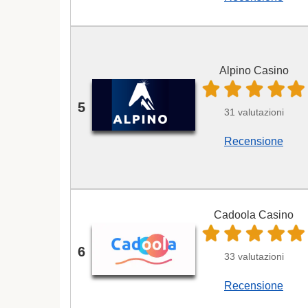
Alpino Casino
5
31 valutazioni
Recensione
Cadoola Casino
6
33 valutazioni
Recensione