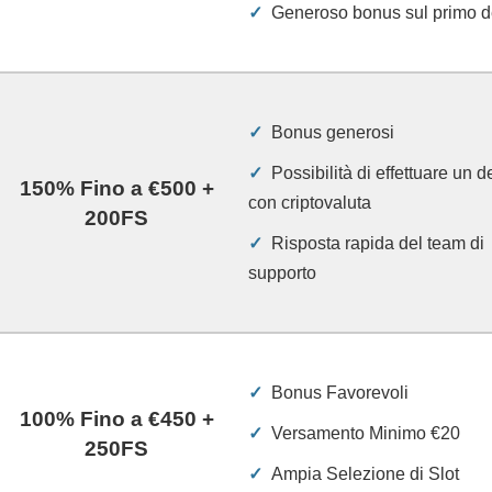
Generoso bonus sul primo d
Bonus generosi
Possibilità di effettuare un 
150% Fino a €500 +
con criptovaluta
200FS
Risposta rapida del team di
supporto
Bonus Favorevoli
100% Fino a €450 +
Versamento Minimo €20
250FS
Ampia Selezione di Slot