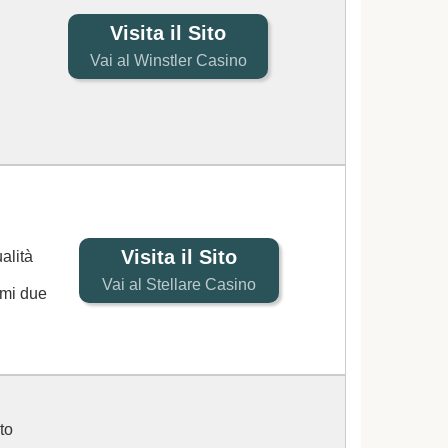
Visita il Sito
Vai al Winstler Casino
Visita il Sito
alità
Vai al Stellare Casino
imi due
to