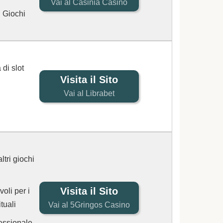
Vai al Casinia Casino
 Giochi
 di slot
Visita il Sito
Vai al Librabet
ltri giochi
Visita il Sito
oli per i
tuali
Vai al 5Gringos Casino
fessionale