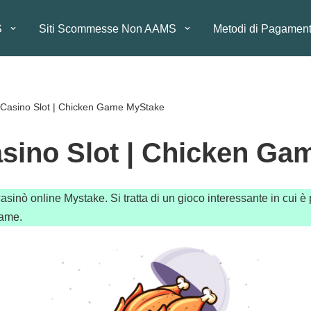
S
Siti Scommesse Non AAMS
Metodi di Pagamen
o Casino Slot | Chicken Game MyStake
asino Slot | Chicken G
casinò online Mystake. Si tratta di un gioco interessante in cui è 
game.