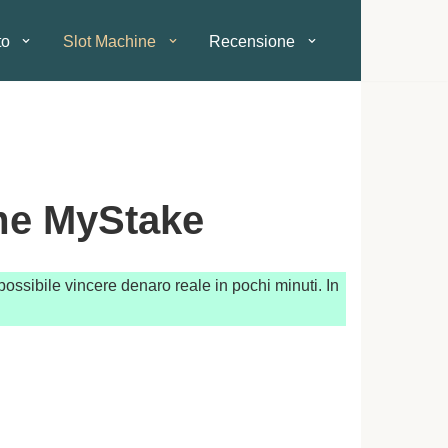
to
Slot Machine
Recensione
ame MyStake
possibile vincere denaro reale in pochi minuti. In