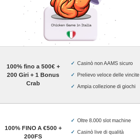
Casinò non AAMS sicuro
100% fino a 500€ +
200 Giri + 1 Bonus
Prelievo veloce delle vincite
Crab
Ampia collezione di giochi
Oltre 8.000 slot machine
100% FINO A €500 +
Casinò live di qualità
200FS