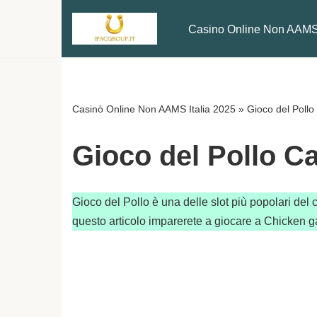
Casino Online Non AAM
Vai
al
contenuto
Casinò Online Non AAMS Italia 2025
»
Gioco del Poll
Gioco del Pollo C
Gioco del Pollo è una delle slot più popolari del 
questo articolo imparerete a giocare a Chicken 