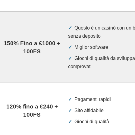
Questo è un casinò con un 
senza deposito
150% Fino a €1000 +
Miglior software
100FS
Giochi di qualità da sviluppa
comprovati
Pagamenti rapidi
120% fino a €240 +
Sito affidabile
100FS
Giochi di qualità