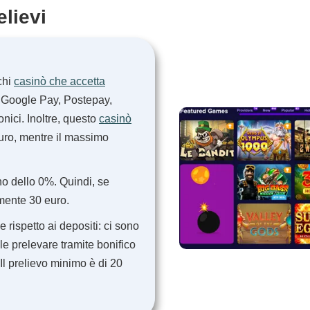
elievi
chi
casinò che accetta
y, Google Pay, Postepay,
onici. Inoltre, questo
casinò
euro, mentre il massimo
no dello 0%. Quindi, se
amente 30 euro.
 rispetto ai depositi: ci sono
ile prelevare tramite bonifico
 Il prelievo minimo è di 20