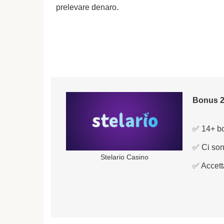
prelevare denaro.
Bonus
✅ 14+ b
✅ Ci son
Stelario Casino
✅ Accett