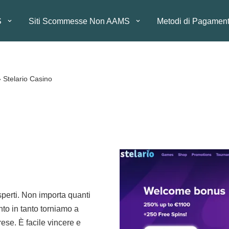
S
Siti Scommesse Non AAMS
Metodi di Pagamen
»
Stelario Casino
esperti. Non importa quanti
to in tanto torniamo a
rese. È facile vincere e