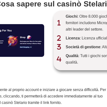
osa sapere sul casinò Stelar
Giochi
: Oltre 8.000 giochi
fornitori includono Micr
altri leader del settore.
Licenza
: Licenza uffic
Società di gestione
: Al
Qualità
: Tutti i giochi s
qualità.
e al proprio account e iniziare a giocare senza difficoltà. Per
, cliccando, ti permetterà di accedere immediatamente al tuo
casinò Stelario tramite il link fornito.