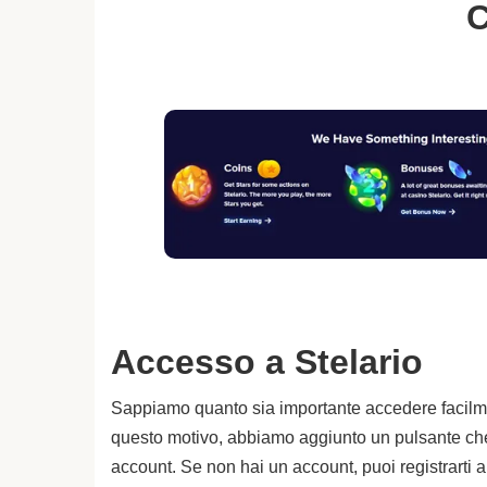
C
Accesso a Stelario
Sappiamo quanto sia importante accedere facilment
questo motivo, abbiamo aggiunto un pulsante che
account. Se non hai un account, puoi registrarti al 