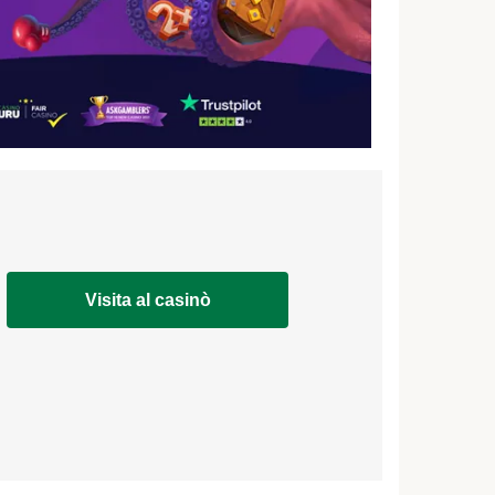
Visita al casinò