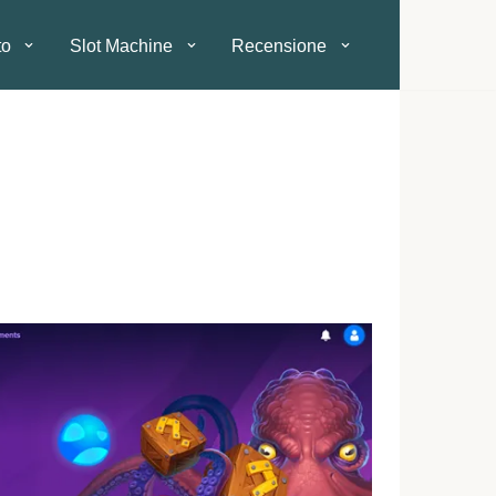
to
Slot Machine
Recensione