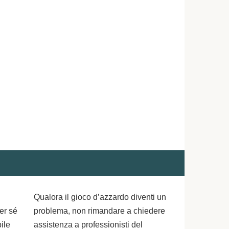
Qualora il gioco d’azzardo diventi un
er sé
problema, non rimandare a chiedere
bile
assistenza a professionisti del