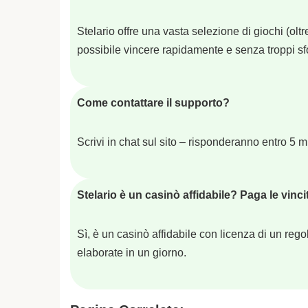
Stelario offre una vasta selezione di giochi (oltr
possibile vincere rapidamente e senza troppi sfo
Come contattare il supporto?
Scrivi in chat sul sito – risponderanno entro 5 m
Stelario è un casinò affidabile? Paga le vinci
Sì, è un casinò affidabile con licenza di un rego
elaborate in un giorno.