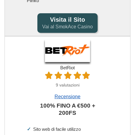
Plinko
Visita il Sito
Vai al SmokAce Casino
BetRiot
9 valutazioni
Recensione
100% FINO A €500 +
200FS
Sito web di facile utilizzo