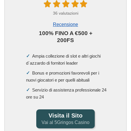
36 valutazioni
Recensione
100% FINO A €500 +
200FS
Ampia collezione di slot e altri giochi
d`azzardo di fornitori leader
Bonus e promozioni favorevoli per i
nuovi giocatori e per quelli abituali
Servizio di assistenza professionale 24
ore su 24
Visita il Sito
Vai al 5Gringos Casino