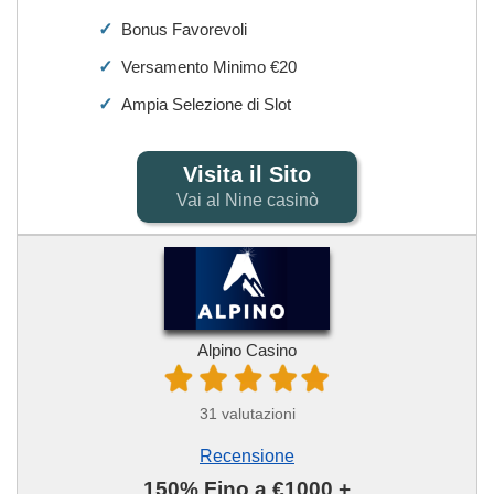
Bonus Favorevoli
Versamento Minimo €20
Ampia Selezione di Slot
Visita il Sito
Vai al Nine casinò
Alpino Casino
31 valutazioni
Recensione
150% Fino a €1000 +