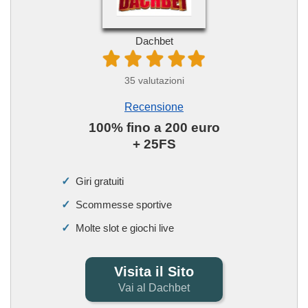
Dachbet
35 valutazioni
Recensione
100% fino a 200 euro
+ 25FS
Giri gratuiti
Scommesse sportive
Molte slot e giochi live
Visita il Sito
Vai al Dachbet