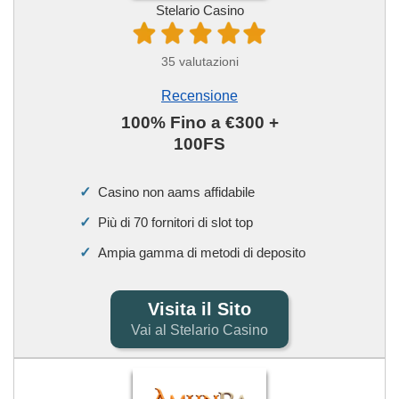
Stelario Casino
35 valutazioni
Recensione
100% Fino a €300 +
100FS
Casino non aams affidabile
Più di 70 fornitori di slot top
Ampia gamma di metodi di deposito
Visita il Sito
Vai al Stelario Casino