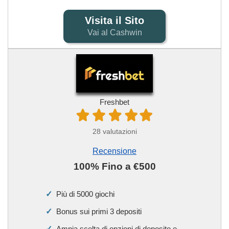
Visita il Sito
Vai al Cashwin
Freshbet
28 valutazioni
Recensione
100% Fino a €500
Più di 5000 giochi
Bonus sui primi 3 depositi
Ampia scelta di opzioni di deposito e