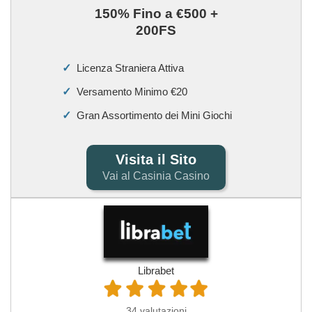
150% Fino a €500 +
200FS
Licenza Straniera Attiva
Versamento Minimo €20
Gran Assortimento dei Mini Giochi
Visita il Sito
Vai al Casinia Casino
Librabet
34 valutazioni