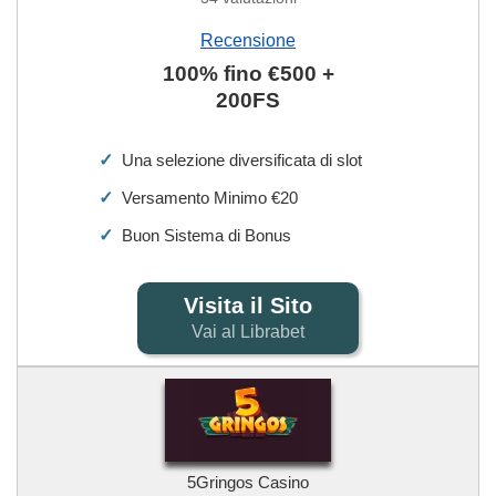
Recensione
100% fino €500 +
200FS
Una selezione diversificata di slot
Versamento Minimo €20
Buon Sistema di Bonus
Visita il Sito
Vai al Librabet
5Gringos Casino