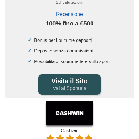
29 valutazioni
Recensione
100% fino a €500
Bonus per i primi tre depositi
Deposito senza commissioni
Possibilità di scommettere sullo sport
Visita il Sito
Vai al Sportuna
Cashwin