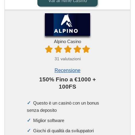
Vai al Nine casinò
Alpino Casino
31 valutazioni
Recensione
150% Fino a €1000 +
100FS
Questo è un casinò con un bonus
senza deposito
Miglior software
Giochi di qualità da sviluppatori