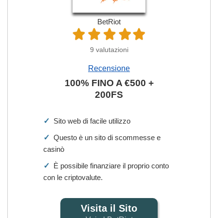
BetRiot
9 valutazioni
Recensione
100% FINO A €500 +
200FS
Sito web di facile utilizzo
Questo è un sito di scommesse e
casinò
È possibile finanziare il proprio conto
con le criptovalute.
Visita il Sito