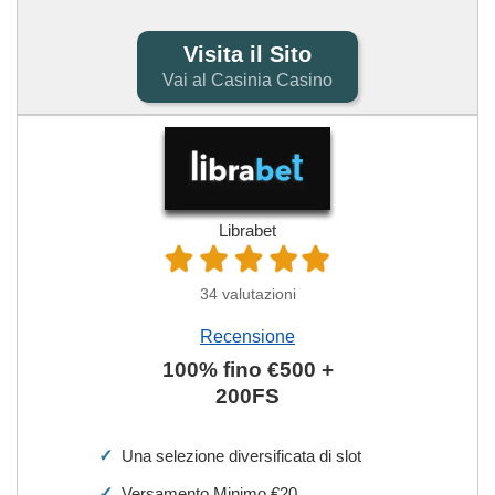
Visita il Sito
Vai al Casinia Casino
Librabet
34 valutazioni
Recensione
100% fino €500 +
200FS
Una selezione diversificata di slot
Versamento Minimo €20