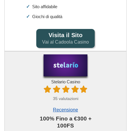
Sito affidabile
Giochi di qualità
Visita il Sito
Vai al Cadoola Casino
Stelario Casino
35 valutazioni
Recensione
100% Fino a €300 +
100FS