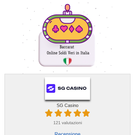
SG Casino
121 valutazioni
Recensione