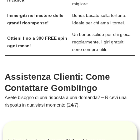
Ricarica
migliore.
Immergiti nel mistero delle
Bonus basato sulla fortuna.
grandi ricompense!
Ideale per chi ama i tornei.
Un bonus solido per chi gioca
Ottieni fino a 300 FREE spin
regolarmente. I giri gratuiti
ogni mese!
sono sempre utili.
Assistenza Clienti: Come
Contattare Gomblingo
Avete bisogno di una risposta a una domanda? – Ricevi una
risposta in qualsiasi momento (24/7).