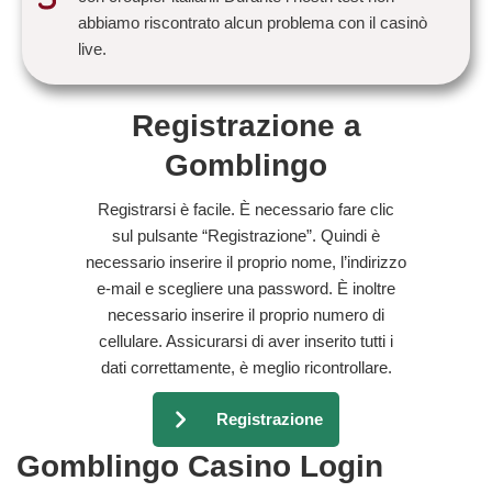
abbiamo riscontrato alcun problema con il casinò
live.
Registrazione a
Gomblingo
Registrarsi è facile. È necessario fare clic
sul pulsante “Registrazione”. Quindi è
necessario inserire il proprio nome, l’indirizzo
e-mail e scegliere una password. È inoltre
necessario inserire il proprio numero di
cellulare. Assicurarsi di aver inserito tutti i
dati correttamente, è meglio ricontrollare.
Registrazione
Gomblingo Casino Login