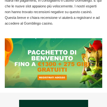
ritardi nei pagamenti, vi consigliamo il casinò Gomblingo. È qui
che le nuove slot appaiono più velocemente. I nostri esperti
non hanno trovato recensioni negative su questo casinò.
Questa breve e chiara recensione vi aiuterà a registrarvi e ad
accedere al Gomblingo casino.