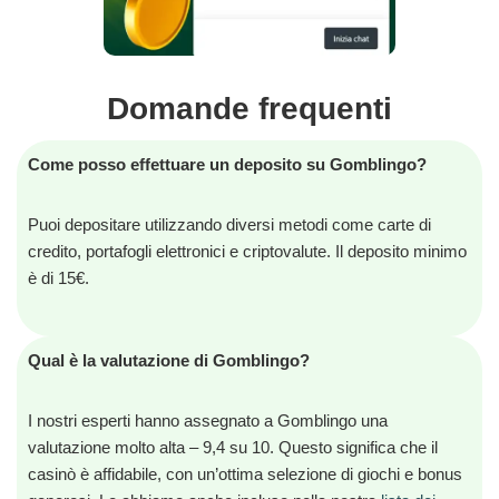
Domande frequenti
Come posso effettuare un deposito su Gomblingo?
Puoi depositare utilizzando diversi metodi come carte di
credito, portafogli elettronici e criptovalute. Il deposito minimo
è di 15€.
Qual è la valutazione di Gomblingo?
I nostri esperti hanno assegnato a Gomblingo una
valutazione molto alta – 9,4 su 10. Questo significa che il
casinò è affidabile, con un’ottima selezione di giochi e bonus