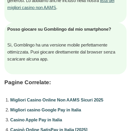
generosi. Lo abbiamo anche incluso nella nostra
lista dei
migliori casino non AAMS
.
Posso giocare su Gomblingo dal mio smartphone?
Sì, Gomblingo ha una versione mobile perfettamente
ottimizzata. Puoi giocare direttamente dal browser senza
scaricare alcuna app.
Pagine Correlate:
Migliori Casino Online Non AAMS Sicuri 2025
Migliori casino Google Pay in Italia
Casino Apple Pay in Italia
Casinò Online SatisPay in Italia [2025]