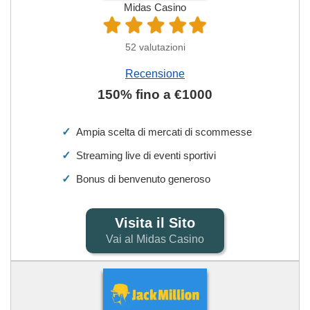
Midas Casino
52 valutazioni
Recensione
150% fino a €1000
Ampia scelta di mercati di scommesse
Streaming live di eventi sportivi
Bonus di benvenuto generoso
Visita il Sito
Vai al Midas Casino