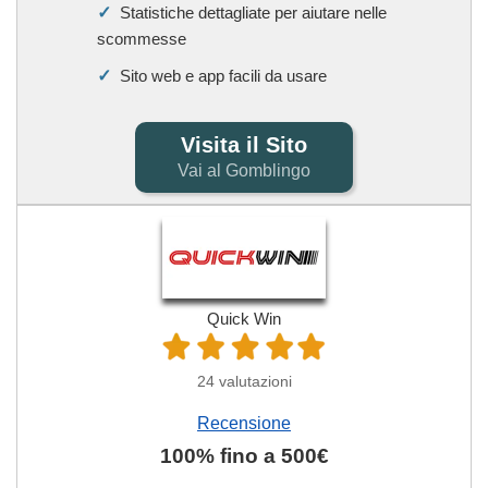
Statistiche dettagliate per aiutare nelle
scommesse
Sito web e app facili da usare
Visita il Sito
Vai al Gomblingo
Quick Win
24 valutazioni
Recensione
100% fino a 500€