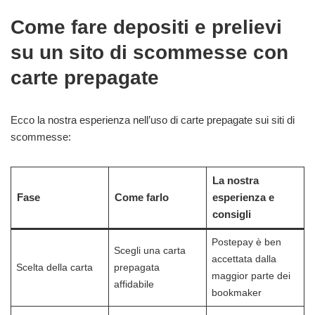
Come fare depositi e prelievi
su un sito di scommesse con
carte prepagate
Ecco la nostra esperienza nell’uso di carte prepagate sui siti di
scommesse:
La nostra
Fase
Come farlo
esperienza e
consigli
Postepay è ben
Scegli una carta
accettata dalla
Scelta della carta
prepagata
maggior parte dei
affidabile
bookmaker