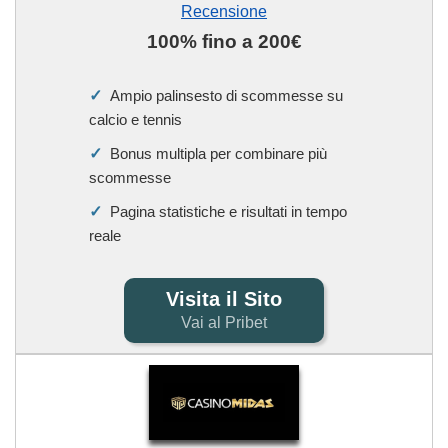
Recensione
100% fino a 200€
Ampio palinsesto di scommesse su
calcio e tennis
Bonus multipla per combinare più
scommesse
Pagina statistiche e risultati in tempo
reale
Visita il Sito
Vai al Pribet