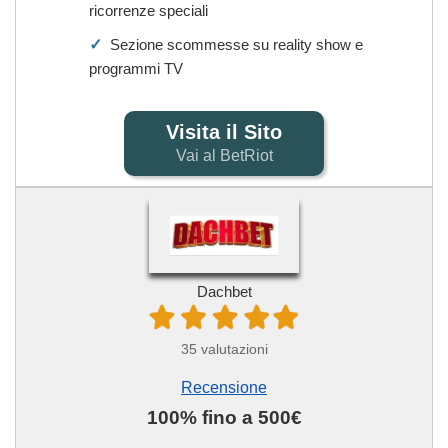
ricorrenze speciali
Sezione scommesse su reality show e
programmi TV
Visita il Sito
Vai al BetRiot
Dachbet
35 valutazioni
Recensione
100% fino a 500€