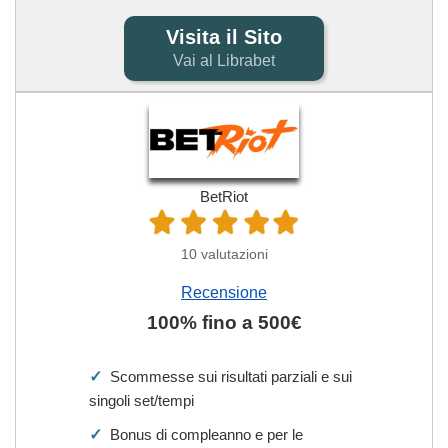
Visita il Sito
Vai al Librabet
BetRiot
10 valutazioni
Recensione
100% fino a 500€
Scommesse sui risultati parziali e sui
singoli set/tempi
Bonus di compleanno e per le