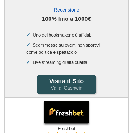
Recensione
100% fino a 1000€
Uno dei bookmaker più affidabili
Scommesse su eventi non sportivi
come politica e spettacolo
Live streaming di alta qualità
Visita il Sito
Vai al Cashwin
Freshbet