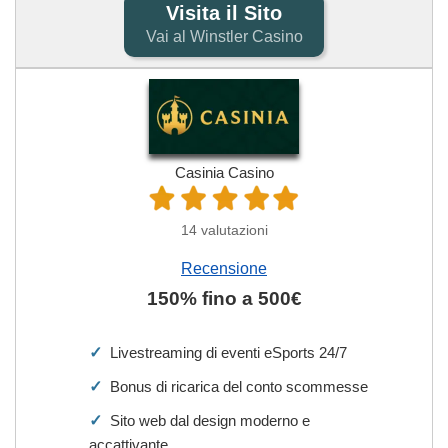
Visita il Sito
Vai al Winstler Casino
Casinia Casino
14 valutazioni
Recensione
150% fino a 500€
Livestreaming di eventi eSports 24/7
Bonus di ricarica del conto scommesse
Sito web dal design moderno e
accattivante