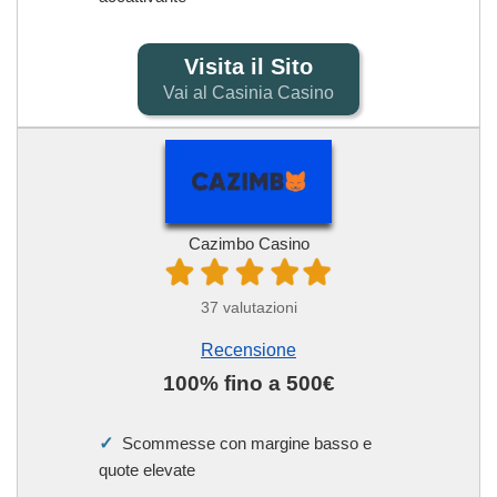
Visita il Sito
Vai al Casinia Casino
Cazimbo Casino
37 valutazioni
Recensione
100% fino a 500€
Scommesse con margine basso e
quote elevate