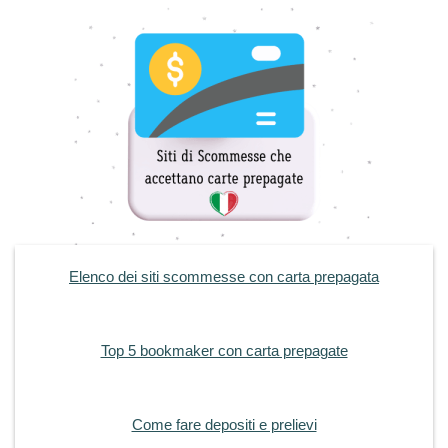
Elenco dei siti scommesse con carta prepagata
Top 5 bookmaker con carta prepagate
Come fare depositi e prelievi