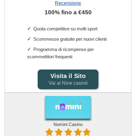
Recensione
100% fino a €450
Quota competitive su molti sport
Scommesse gratuite per nuovi clienti
Programma di ricompense per
scommettitori frequenti
Visita il Sito
Vai al Nine casinò
Nomini Casino