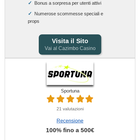
Bonus a sorpresa per utenti attivi
Numerose scommesse speciali e
props
Visita il Sito
Vai al Cazimbo Casino
Sportuna
21 valutazioni
Recensione
100% fino a 500€