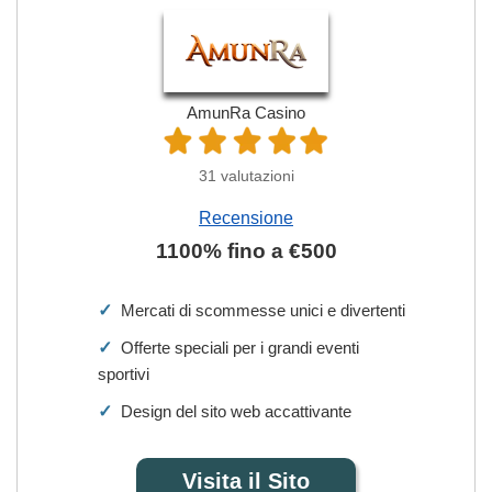
AmunRa Casino
31 valutazioni
Recensione
1100% fino a €500
Mercati di scommesse unici e divertenti
Offerte speciali per i grandi eventi
sportivi
Design del sito web accattivante
Visita il Sito